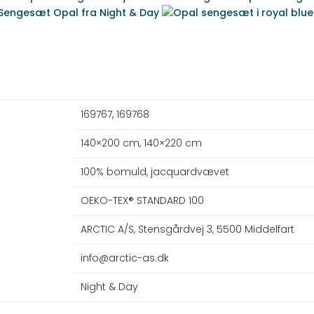
169767, 169768
140×200 cm, 140×220 cm
100% bomuld, jacquardvævet
OEKO-TEX® STANDARD 100
ARCTIC A/S, Stensgårdvej 3, 5500 Middelfart
info@arctic-as.dk
Night & Day