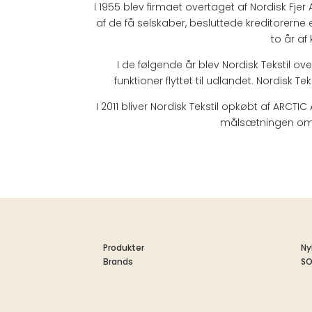
I 1955 blev firmaet overtaget af Nordisk Fje
af de få selskaber, besluttede kreditorerne 
to år af
I de følgende år blev Nordisk Tekstil ov
funktioner flyttet til udlandet. Nordis
I 2011 bliver Nordisk Tekstil opkøbt af ARCTIC
målsætningen om g
Produkter
Ny
Brands
S