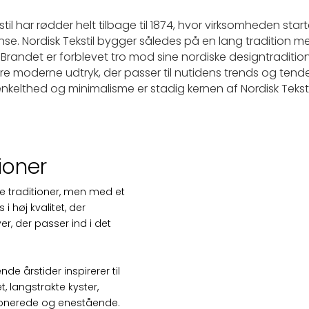
stil har rødder helt tilbage til 1874, hvor virksomheden sta
se. Nordisk Tekstil bygger således på en lang tradition 
. Brandet er forblevet tro mod sine nordiske designtradition
mere moderne udtryk, der passer til nutidens trends og tende
nkelthed og minimalisme er stadig kernen af Nordisk Teksti
ioner
ske traditioner, men med et
i høj kvalitet, der
er, der passer ind i det
nde årstider inspirerer til
 langstrakte kyster,
ponerede og enestående.