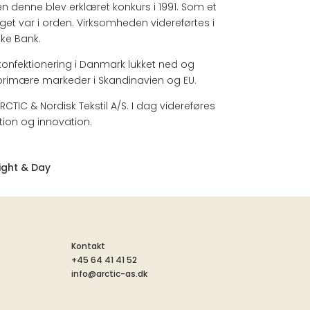
en denne blev erklæret konkurs i 1991. Som et
aget var i orden. Virksomheden videreførtes i
ske Bank.
g konfektionering i Danmark lukket ned og
d primære markeder i Skandinavien og EU.
ARCTIC & Nordisk Tekstil A/S. I dag videreføres
ion og innovation.
Kontakt
+45 64 41 41 52
info@arctic-as.dk