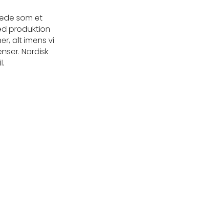
rtede som et
med produktion
er, alt imens vi
nser. Nordisk
l.