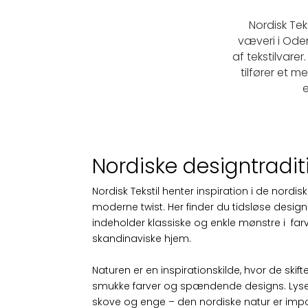
Nordisk Tek
væveri i Oden
af tekstilvarer
tilfører et 
e
Nordiske designtradit
Nordisk Tekstil henter inspiration i de nordi
moderne twist. Her finder du tidsløse designs 
indeholder klassiske og enkle mønstre i farv
skandinaviske hjem.
Naturen er en inspirationskilde, hvor de skifte
smukke farver og spændende designs. Lyset,
skove og enge – den nordiske natur er im