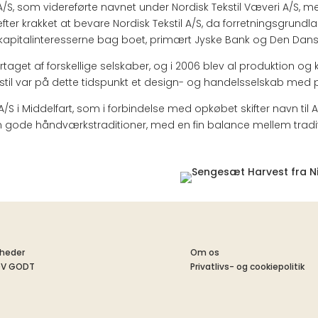
r A/S, som videreførte navnet under Nordisk Tekstil Væveri A/S, m
efter krakket at bevare Nordisk Tekstil A/S, da forretningsgrundl
 kapitalinteresserne bag boet, primært Jyske Bank og Den Dan
ertaget af forskellige selskaber, og i 2006 blev al produktion o
k Tekstil var på dette tidspunkt et design- og handelsselskab me
 A/S i Middelfart, som i forbindelse med opkøbet skifter navn til 
ode håndværkstraditioner, med en fin balance mellem tradit
heder
Om os
OV GODT
Privatlivs- og cookiepolitik