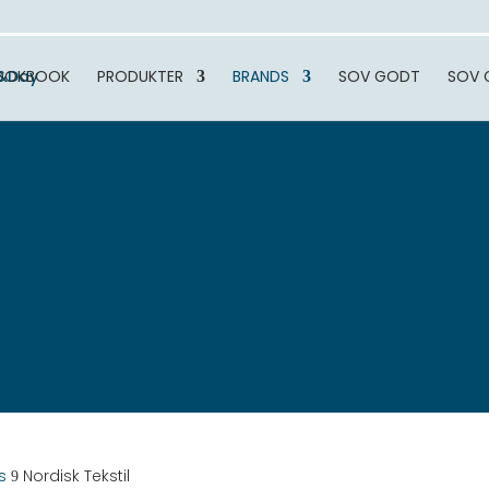
OOKBOOK
PRODUKTER
BRANDS
SOV GODT
SOV 
s
Nordisk Tekstil
9