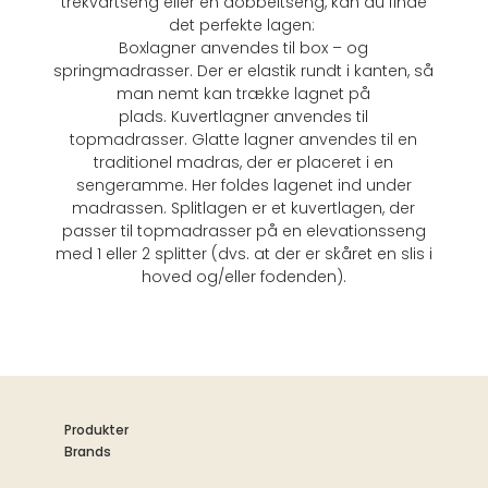
trekvartseng eller en dobbeltseng, kan du finde
det perfekte lagen:
Boxlagner anvendes til box – og
springmadrasser. Der er elastik rundt i kanten, så
man nemt kan trække lagnet på
plads. Kuvertlagner anvendes til
topmadrasser. Glatte lagner anvendes til en
traditionel madras, der er placeret i en
sengeramme. Her foldes lagenet ind under
madrassen. Splitlagen er et kuvertlagen, der
passer til topmadrasser på en elevationsseng
med 1 eller 2 splitter (dvs. at der er skåret en slis i
hoved og/eller fodenden).
Produkter
Brands