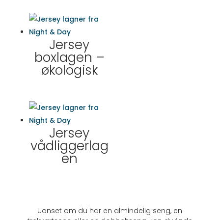
Jersey
boxlagen –
økologisk
Jersey
vådliggerlag
en
Uanset om du har en almindelig seng, en