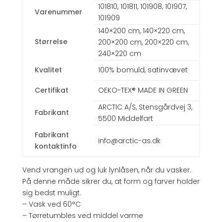
101810, 101811, 101908, 101907,
Varenummer
101909
140×200 cm, 140×220 cm,
Størrelse
200×200 cm, 200×220 cm,
240×220 cm
Kvalitet
100% bomuld, satinvævet
Certifikat
OEKO-TEX® MADE IN GREEN
ARCTIC A/S, Stensgårdvej 3,
Fabrikant
5500 Middelfart
Fabrikant
info@arctic-as.dk
kontaktinfo
Vend vrangen ud og luk lynlåsen, når du vasker.
På denne måde sikrer du, at form og farver holder
sig bedst muligt.
– Vask ved 60°C
– Tørretumbles ved middel varme