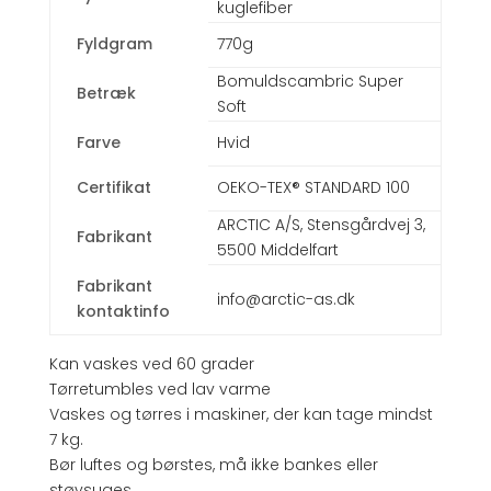
kuglefiber
Fyldgram
770g
Bomuldscambric Super
Betræk
Soft
Farve
Hvid
Certifikat
OEKO-TEX® STANDARD 100
ARCTIC A/S, Stensgårdvej 3,
Fabrikant
5500 Middelfart
Fabrikant
info@arctic-as.dk
kontaktinfo
Kan vaskes ved 60 grader
Tørretumbles ved lav varme
Vaskes og tørres i maskiner, der kan tage mindst
7 kg.
Bør luftes og børstes, må ikke bankes eller
støvsuges