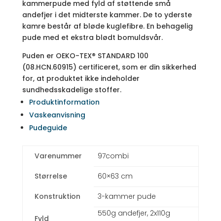
kammerpude med fyld af støttende små
andefjer i det midterste kammer. De to yderste
kamre består af bløde kuglefibre. En behagelig
pude med et ekstra blødt bomuldsvår.
Puden er OEKO-TEX® STANDARD 100
(08.HCN.60915) certificeret, som er din sikkerhed
for, at produktet ikke indeholder
sundhedsskadelige stoffer.
Produktinformation
Vaskeanvisning
Pudeguide
Varenummer
97combi
Størrelse
60×63 cm
Konstruktion
3-kammer pude
550g andefjer, 2x110g
Fyld