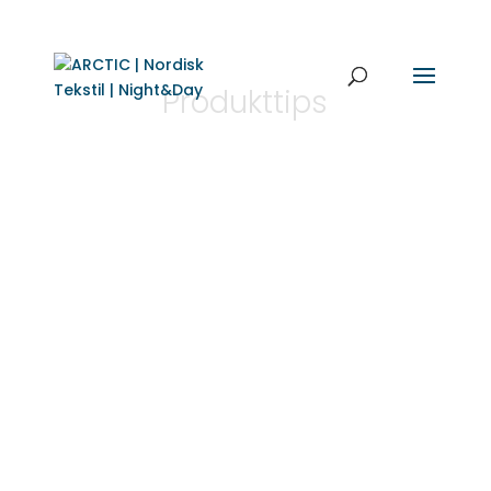
Produkttips
Uld holder sig fantastisk godt. Ulden som
anvendes er ren ny uld, og altså et naturligt
produkt....