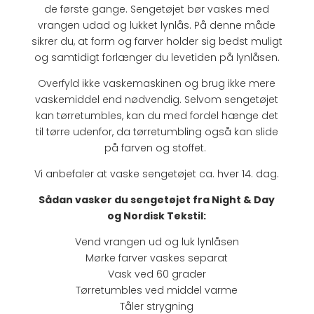
de første gange. Sengetøjet bør vaskes med
vrangen udad og
lukket lynlås. På denne måde
sikrer du, at form og farver holder sig bedst muligt
og samtidigt forlænger du levetiden på lynlåsen.
Overfyld ikke vaskemaskinen og brug ikke mere
vaskemiddel end nødvendig. Selvom sengetøjet
kan tørretumbles, kan du med fordel hænge det
til tørre udenfor, da tørretumbling også kan slide
på farven og stoffet.
Vi anbefaler at vaske sengetøjet ca. hver 14. dag.
Sådan vasker du sengetøjet fra Night & Day
og Nordisk Tekstil:
Vend vrangen ud og luk lynlåsen
Mørke farver vaskes separat
Vask ved 60 grader
Tørretumbles ved middel varme
Tåler strygning