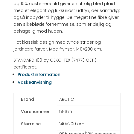
og 10% cashmere uld giver en utrolig blød plaid
med et elegant og luksuriøst udtryk, der samtidigt
også indbyder til hygge. De meget fine fibre giver
den silkebløde fornemmelse, som er dejlig og
behagelig mod huden.
Flot klassisk design med tynde striber og
jordnære farver. Med frynser. 140×200 cm.
STANDARD 100 by OEKO-TEX (74773 OETI)
certificeret.
Produktinformation
Vaskeanvisning
Brand
ARCTIC
Varenummer
59675
Størrelse
140×200 cm