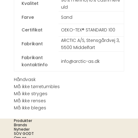
90% merino/10% cashmere
Kvalitet
uld
Farve
Sand
Certifikat
OEKO-TEX® STANDARD 100
ARCTIC A/S, Stensgårdvej 3,
Fabrikant
5500 Middelfart
Fabrikant
info@arctic-as.dk
kontaktinfo
Håndvask
Må ikke tørretumbles
Må ikke stryges
Må ikke renses
Må ikke bleges
Produkter
Brands
Nyheder
SOV GODT
Om os